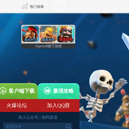
热门游戏
DNF
传奇4
Supercell旗下游戏
剑网3旗舰版
新天龙八部
自由
诛仙世界
仙剑世界
客户端下载
最强攻略
火爆论坛
加入QQ群
加入公众号
|
福利派送