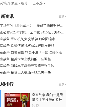
骑小电车茅屋卡组分
士不选卡
最新资讯
更多»
了13年的《星际战甲》，咋成了腾讯财报里的海外大黑马？
公布2025年财报：全年收 2416亿，海外破百亿美元，AI成新增长动力
室战争 宝箱机制大改版 奖励全面缩水
室战争 铁师傅老将杯总决赛周末开战
室战争 自带回血 精英小皮卡一出谁敢不服
室战争 精英卡牌上线前的一些调整
室战争 新版本宝箱季开宝箱开到手软
室战争 精英巨人登场～吃老夫一拳
视频排行
更多»
皇室战争 我们一起看
皇片！竞技场的超神
操作
01-15