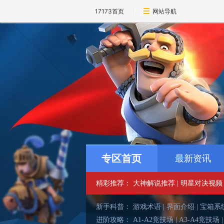
17173首页
网站导航
专区首页
最新资讯
精彩推荐：
大神解说推荐
|
明星对决视频
新手科普：
游戏术语
|
界面介绍
|
宝箱系
进阶攻略：
A1-A2竞技场
|
A3-A4竞技场