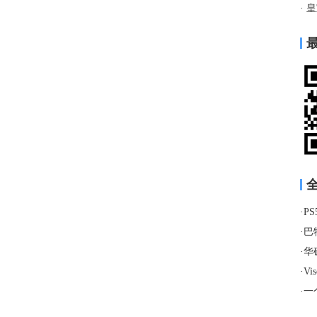
·
皇
最
·
PS
·
巴特·
·
华硕
·
Vis
·
一个