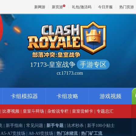
新网游
新页游
礼包/激活码
今日开服
热门页游
魔兽
天堂
17173-皇室战争
手游专区
cr.17173.com
王权与
卡组模拟器
卡组攻略
游戏视频
|
比赛视频
|
皇室斗辩场
|
杂烩说专栏
|
皇室尝鲜卡
|
专题总汇
统
|
新手指南
|
常见问题
|
新手专题
|
法术秒杀
|
新手100小贴士
|
A5-A7竞技场
|
A8-A9竞技场
|
热门冰猪流
|
热门矿工流