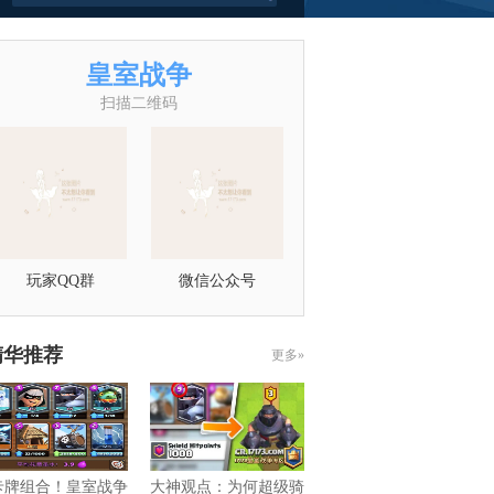
皇室战争
扫描二维码
玩家QQ群
微信公众号
精华推荐
更多»
卡牌组合！皇室战争
大神观点：为何超级骑