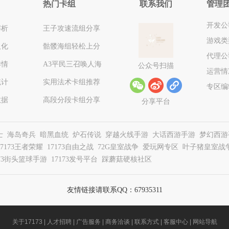
热门卡组
联系我们
管理
开发公司：
解析
王子攻速流组分享
游戏类
汉化
骷髅海组轻松上分
代理公
详情
A3平民三召唤人海
公众号扫描
运营情
统计
实用法术卡组推荐
w
t
l
专区编辑
数据
高段分段卡组分享
分享平台
士
海岛奇兵
暗黑血统
炉石传说
穿越火线手游
大话西游手游
梦幻西游
17173王者荣耀
17173自由之战
72G皇室战争
爱玩网专区
叶子猪皇室战
173街头篮球手游
17173发号平台
踩蘑菇硬核社区
友情链接请联系QQ：67935311
关于17173
|
人才招聘
|
广告服务
|
商务洽谈
|
联系方式
|
客服中心
|
网站导航