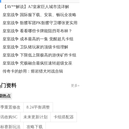
【AV**解说】A7皇家巨人城市流详解
皇室战争 国际服下载、安装、畅玩全攻略
皇室战争 骷髅军团PK骷髅守卫哪张更实用
皇室战争 看看哪些卡牌能阻挡哥布林？
皇室战争 成本最高的一集 觉醒超凡卡组
皇室战争 卫队猪玩家的顶级卡组理解
皇室战争 下限低上限极高的游侠矿炸卡组
皇室战争 究极融合最疯狂速转超级女巫
传奇卡的妙用：熔岩猎犬对战合辑
热门资料
更多»
期热点
赛季重置修改
8.24平衡调整
讯收购SC
未来更新计划
卡组搭配器
锦标赛新玩法
攻略下载