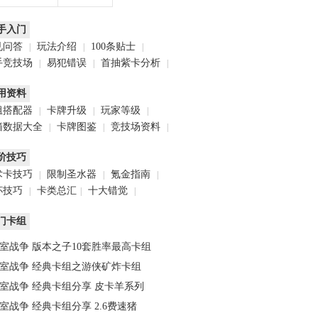
手入门
见问答
玩法介绍
100条贴士
|
|
|
手竞技场
易犯错误
首抽紫卡分析
|
|
|
用资料
组搭配器
卡牌升级
玩家等级
|
|
|
箱数据大全
卡牌图鉴
竞技场资料
|
|
|
阶技巧
术卡技巧
限制圣水器
氪金指南
|
|
|
杯技巧
卡类总汇
十大错觉
|
|
|
门卡组
室战争 版本之子10套胜率最高卡组
室战争 经典卡组之游侠矿炸卡组
室战争 经典卡组分享 皮卡羊系列
室战争 经典卡组分享 2.6费速猪