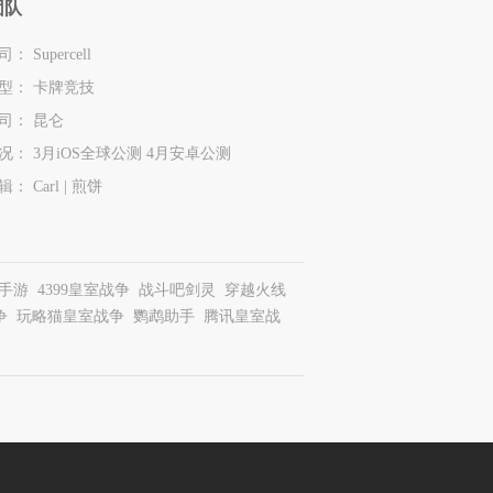
团队
 Supercell
型： 卡牌竞技
司： 昆仑
况： 3月iOS全球公测 4月安卓公测
： Carl | 煎饼
手游
4399皇室战争
战斗吧剑灵
穿越火线
争
玩略猫皇室战争
鹦鹉助手
腾讯皇室战