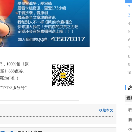
2
3
4
5
6
7
8
部，100%领《原
9
耀》888点券、
10
周边好礼！
17173服务号”
近
收藏本文
腾