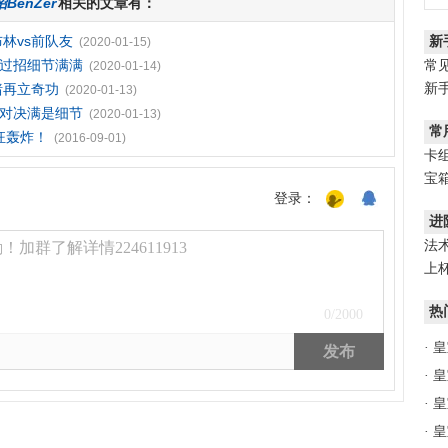
enZer
相关的文章有：
布林vs前队友
新
(2020-01-15)
神过招细节满满
常
(2020-01-14)
猪再立奇功
新
(2020-01-13)
军对决满是细节
(2020-01-13)
常
狂轰炸！
(2016-09-01)
卡
宝
登录：
进
法
加群了解详情224611913
上
热
0
/2000
·
皇
发布
·
皇
·
皇
·
皇