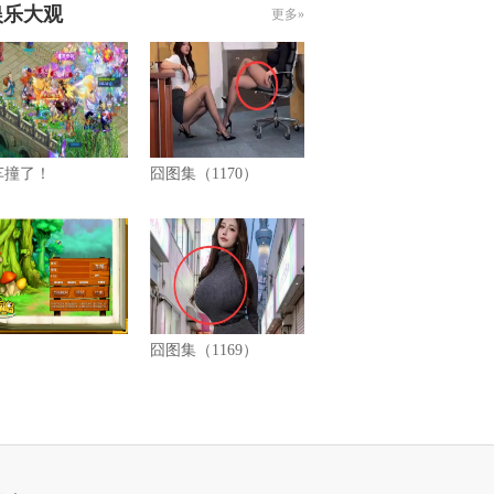
娱乐大观
更多»
车撞了！
囧图集（1170）
囧图集（1169）