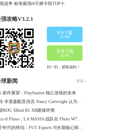
室战争 标准最强t0天梯卡组TOP十
强攻略V3.2.1
iOS下载
32.8M
安卓下载
26.8M
扫一扫，获取福利！
全球新闻
更多»
5 新作展望：PlayStation 独占游戏的未来
辛普森配音演员 Nancy Cartwright 认为《辛普森一家》将在第 40 季完结
ROG XReal R1 XR眼镜评测
ca el Fluxo：LA MASIA 战队在 Fluxo W7M 旗下找到新归宿
时代的终结：FUT Esports 与长期核心阵容分道扬镳