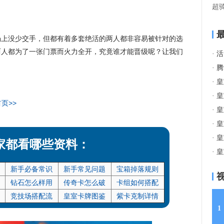
超
享
场上没少交手，但都有着多套绝活的两人都非容易被针对的选
两人都为了一张门票而火力全开，究竟谁才能晋级呢？让我们
·
活
·
腾讯
·
皇
·
皇
首页>>
·
皇
·
皇
·
皇
家都看哪些资料：
·
皇
新手必备常识
新手常见问题
宝箱掉落规则
钻石怎么样用
传奇卡怎么破
卡组如何搭配
竞技场搭配流
皇室卡牌图鉴
紫卡克制详情
1