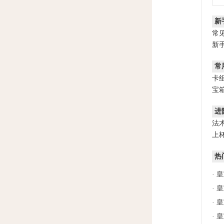
新
常
新
常
卡
宝
进
法
上
热
·
皇
·
皇
·
皇
·
皇