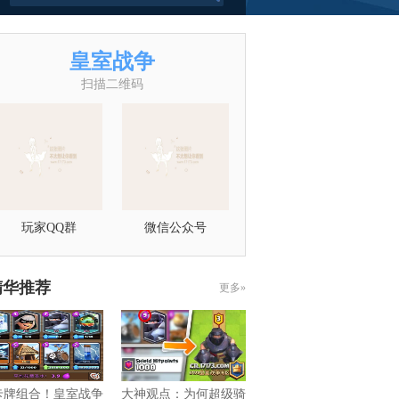
皇室战争
扫描二维码
玩家QQ群
微信公众号
精华推荐
更多»
卡牌组合！皇室战争
大神观点：为何超级骑