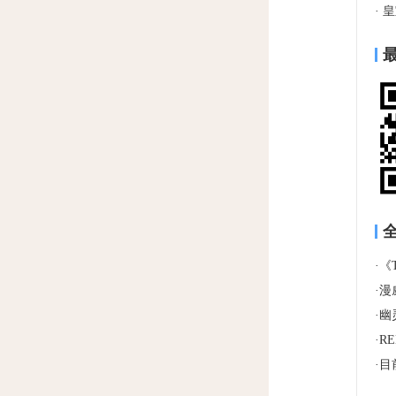
·
皇
最
·
《T
·
漫
·
幽灵
·
R
·
目前