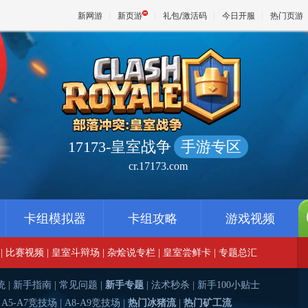
新网游
新页游
礼包/激活码
今日开服
热门页游
魔兽
天堂
17173-皇室战争
手游专区
cr.17173.com
王权与
卡组模拟器
卡组攻略
游戏视频
|
比赛视频
|
皇室斗辩场
|
杂烩说专栏
|
皇室尝鲜卡
|
专题总汇
统
|
新手指南
|
常见问题
|
新手专题
|
法术秒杀
|
新手100小贴士
|
A5-A7竞技场
|
A8-A9竞技场
|
热门冰猪流
|
热门矿工流