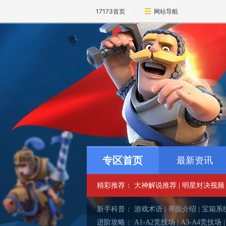
17173首页
网站导航
专区首页
最新资讯
精彩推荐：
大神解说推荐
|
明星对决视频
新手科普：
游戏术语
|
界面介绍
|
宝箱系
进阶攻略：
A1-A2竞技场
|
A3-A4竞技场