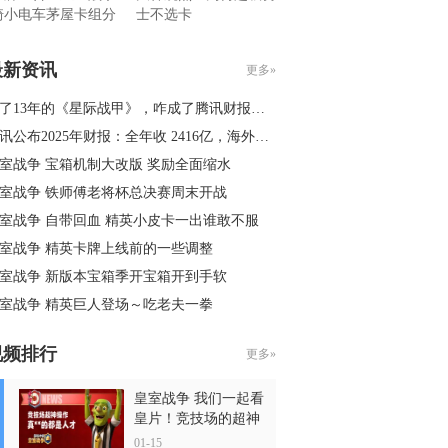
骑小电车茅屋卡组分
士不选卡
最新资讯
更多»
了13年的《星际战甲》，咋成了腾讯财报里的海外大黑马？
公布2025年财报：全年收 2416亿，海外破百亿美元，AI成新增长动力
室战争 宝箱机制大改版 奖励全面缩水
室战争 铁师傅老将杯总决赛周末开战
室战争 自带回血 精英小皮卡一出谁敢不服
室战争 精英卡牌上线前的一些调整
室战争 新版本宝箱季开宝箱开到手软
室战争 精英巨人登场～吃老夫一拳
视频排行
更多»
皇室战争 我们一起看
皇片！竞技场的超神
操作
01-15