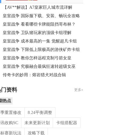
【AV**解说】A7皇家巨人城市流详解
皇室战争 国际服下载、安装、畅玩全攻略
皇室战争 看看哪些卡牌能阻挡哥布林？
皇室战争 卫队猪玩家的顶级卡组理解
皇室战争 成本最高的一集 觉醒超凡卡组
皇室战争 下限低上限极高的游侠矿炸卡组
皇室战争 教你怎样远程克制弓箭女皇
皇室战争 究极融合最疯狂速转超级女巫
传奇卡的妙用：熔岩猎犬对战合辑
热门资料
更多»
期热点
赛季重置修改
8.24平衡调整
讯收购SC
未来更新计划
卡组搭配器
锦标赛新玩法
攻略下载