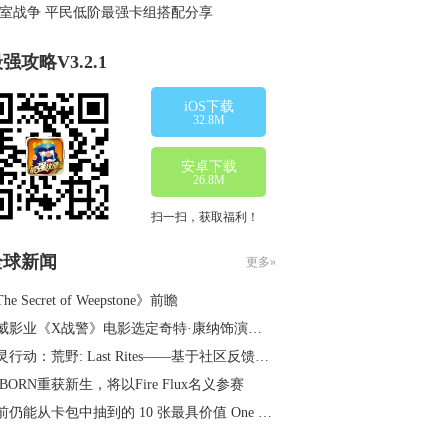
室战争 平民低阶最强卡组搭配分享
强攻略V3.2.1
iOS下载
32.8M
安卓下载
26.8M
扫一扫，获取福利！
全球新闻
更多»
he Secret of Weepstone》前瞻
威影业《X战警》电影选定奇特·康纳饰演镭射眼
行动：荒野: Last Rites——基于社区反馈与玩家洞察的大型免费更新上线
EBORN重获新生，将以Fire Flux名义参赛
仍能从卡包中抽到的 10 张最具价值 One Piece TCG 卡牌