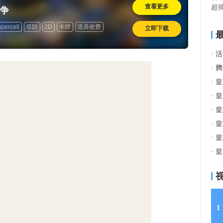
查看更多
超
争
享
percell
塔防
2D
卡牌
道具收费
立即下载
·
活
·
腾讯
·
皇
·
皇
·
皇
·
皇
·
皇
·
皇
1