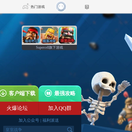
热门游戏
DNF
传奇4
Supercell旗下游戏
剑网3旗舰版
新天龙八部
自由
诛仙世界
新仙侠5
客户端下载
最强攻略
火爆论坛
加入QQ群
加入公众号
|
福利派送