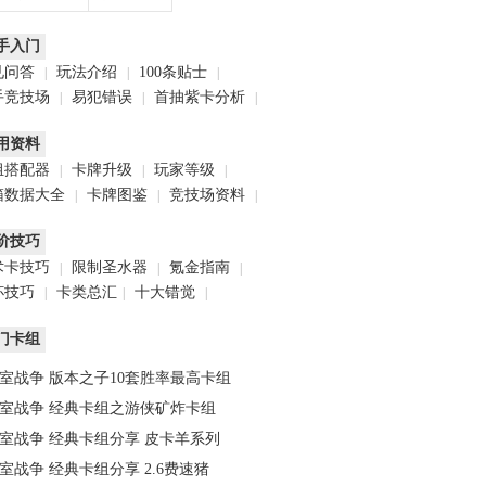
手入门
见问答
玩法介绍
100条贴士
|
|
|
手竞技场
易犯错误
首抽紫卡分析
|
|
|
用资料
组搭配器
卡牌升级
玩家等级
|
|
|
箱数据大全
卡牌图鉴
竞技场资料
|
|
|
阶技巧
术卡技巧
限制圣水器
氪金指南
|
|
|
杯技巧
卡类总汇
十大错觉
|
|
|
门卡组
室战争 版本之子10套胜率最高卡组
室战争 经典卡组之游侠矿炸卡组
室战争 经典卡组分享 皮卡羊系列
室战争 经典卡组分享 2.6费速猪