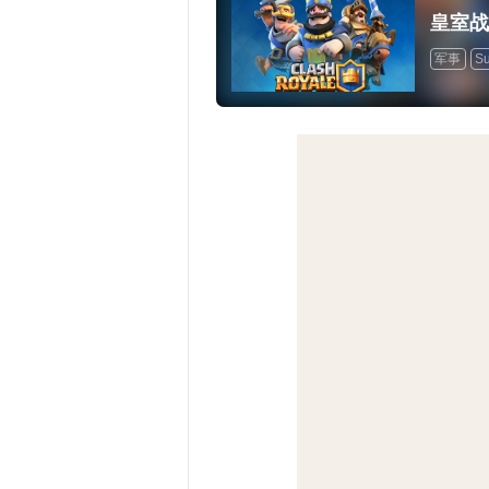
皇室战
军事
Su