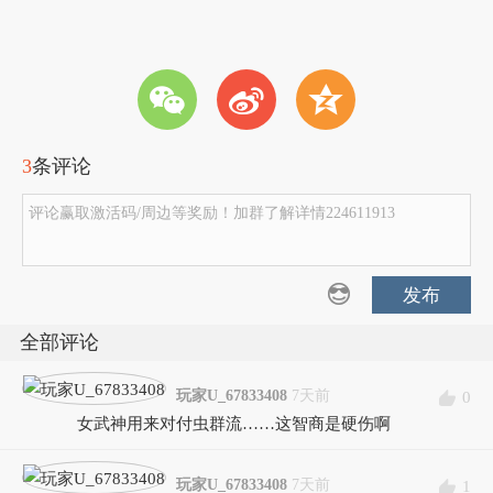
w
t
z
3
条评论
评论赢取激活码/周边等奖励！加群了解详情224611913
发布
全部评论
玩家U_67833408
7天前
0
女武神用来对付虫群流……这智商是硬伤啊
玩家U_67833408
7天前
1