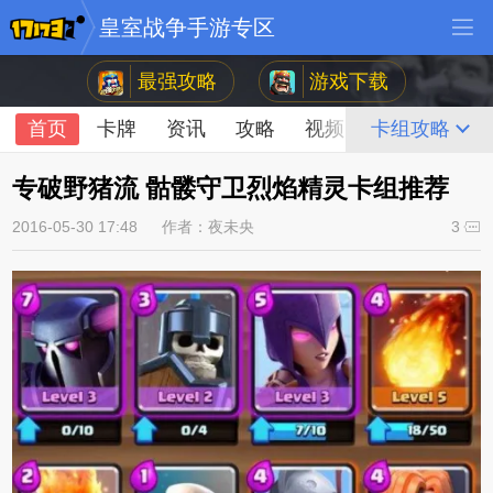
皇室战争手游专区
最强攻略
游戏下载
首页
卡牌
资讯
攻略
视频
论坛
卡组攻略
专破野猪流 骷髅守卫烈焰精灵卡组推荐
2016-05-30 17:48
作者：夜未央
3