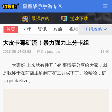
皇室战争手游专区
最强攻略
游戏下载
首页
卡牌
资讯
攻略
视频
论坛
卡组攻略
大皮卡毒矿流！暴力强力上分卡组
2016-08-14 08:52
作者：jaschow
13
大家好,上来就有件开心的事情要分享给大家，就
是我终于在商店里刷到了矿工并买下了。哈哈哈，矿
工get da☆ze。