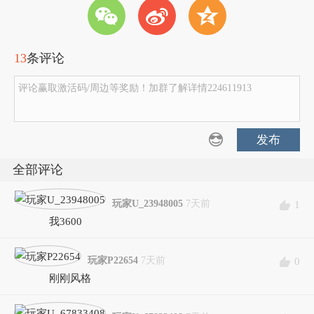
w
t
z
13
条评论
评论赢取激活码/周边等奖励！加群了解详情224611913
发布
全部评论
玩家U_23948005
7天前
1
我3600
玩家P22654
7天前
0
刚刚风格