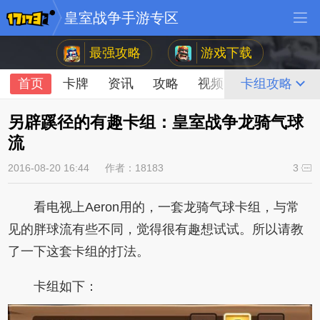
皇室战争手游专区
最强攻略
游戏下载
首页
卡牌
资讯
攻略
视频
论坛
卡组攻略
另辟蹊径的有趣卡组：皇室战争龙骑气球
流
2016-08-20 16:44
作者：18183
3
看电视上Aeron用的，一套龙骑气球卡组，与常
见的胖球流有些不同，觉得很有趣想试试。所以请教
了一下这套卡组的打法。
卡组如下：