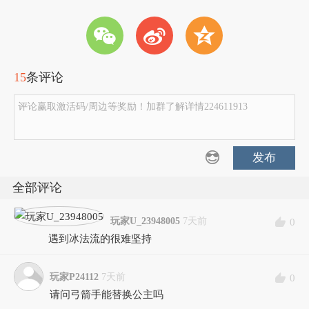
w
t
z
15
条评论
评论赢取激活码/周边等奖励！加群了解详情224611913
发布
全部评论
玩家U_23948005
7天前
0
遇到冰法流的很难坚持
玩家P24112
7天前
0
请问弓箭手能替换公主吗