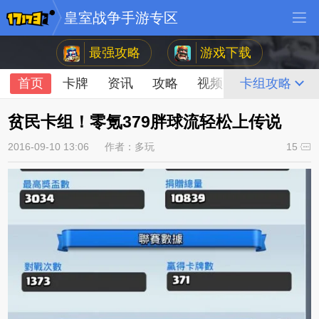
皇室战争手游专区
最强攻略
游戏下载
首页
卡牌
资讯
攻略
视频
论坛
卡组攻略
贫民卡组！零氪379胖球流轻松上传说
2016-09-10 13:06
作者：多玩
15