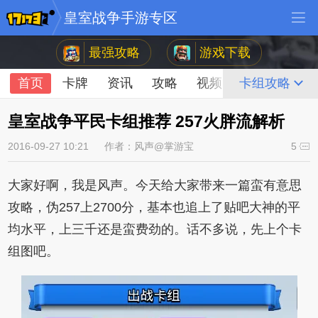
皇室战争手游专区
最强攻略
游戏下载
首页
卡牌
资讯
攻略
视频
论坛
卡组攻略
皇室战争平民卡组推荐 257火胖流解析
2016-09-27 10:21
作者：风声@掌游宝
5
大家好啊，我是风声。今天给大家带来一篇蛮有意思
攻略，伪257上2700分，基本也追上了贴吧大神的平
均水平，上三千还是蛮费劲的。话不多说，先上个卡
组图吧。