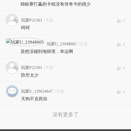
锦标赛打赢的卡组没有传奇卡的很少
玩家P21363
7天前
0
呵呵
玩家U_23948005
7天前
0
居然没碰到地狱塔，幸运啊
玩家P21381
7天前
0
防空太少
玩家U_129634647
7天前
0
天狗不克死你
没有更多了