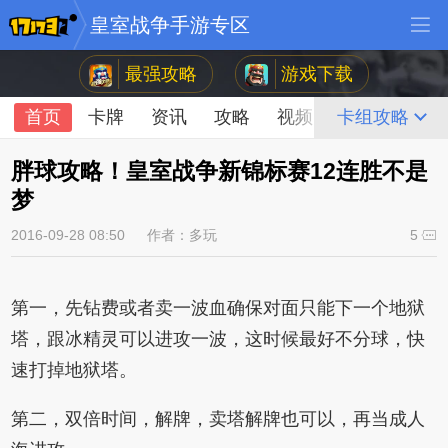
皇室战争手游专区
最强攻略
游戏下载
首页
卡牌
资讯
攻略
视频
论坛
卡组攻略
胖球攻略！皇室战争新锦标赛12连胜不是
梦
2016-09-28 08:50
作者：多玩
5
第一，先钻费或者卖一波血确保对面只能下一个地狱
塔，跟冰精灵可以进攻一波，这时候最好不分球，快
速打掉地狱塔。
第二，双倍时间，解牌，卖塔解牌也可以，再当成人