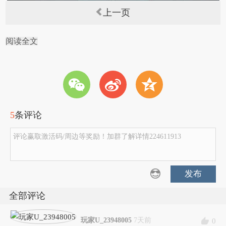
上一页
阅读全文
w
t
z
5
条评论
评论赢取激活码/周边等奖励！加群了解详情224611913
发布
全部评论
玩家U_23948005
7天前
0