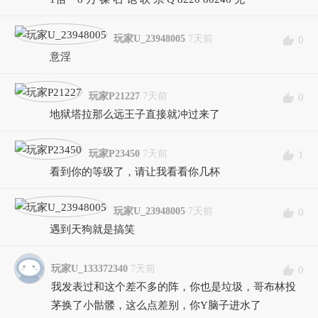
玩家U_23948005
7天前
0
意淫
玩家P21227
7天前
0
地狱塔拉那么远王子直接就冲过来了
玩家P23450
7天前
1
看到你的等级了，请让我看看你几杯
玩家U_23948005
7天前
0
遇到天狗就是搞笑
玩家U_133372340
7天前
0
我发表过和这个差不多的阵，你也是垃圾，哥布林投
茅换了小骷髅，这么点差别，你Y脑子进水了