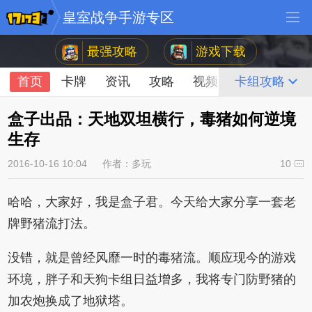
皇室战争手游专区
最强攻略
游戏下载
首页
卡牌
资讯
攻略
视频
论坛
卡组攻略
盒子出品：天地双坦横行，毒猪如何逆境
生存
2016-10-16 10:04
作者：多玩
10
哈哈，大家好，我是盒子君。今天给大家分享一套老
牌野猪流打法。
没错，就是曾经风靡一时的毒猪流。顺应现今的游戏
环境，胖子和天狗卡组日益增多，我将专门防野猪的
加农炮换成了地狱塔。