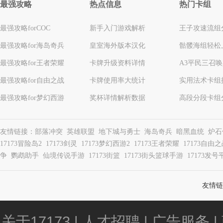
最强攻略
热点信息
热门卡组
最强攻略forCOC
新手入门游戏解析
王子攻速流组
最强攻略for海岛奇兵
皇室海外版本汉化
骷髅海组轻松
最强攻略for王者荣耀
卡牌升级资料详情
A3平民三召
最强攻略for自由之战
卡牌使用率大统计
实用法术卡组
最强攻略for梦幻西游
奖杯详情解析数据
高段分段卡组
友情链接：
部落冲突
英雄联盟
地下城与勇士
海岛奇兵
暗黑血统
炉石
17173冒险岛2
17173剑灵
17173梦幻西游2
17173王者荣耀
17173自由
争
鹦鹉助手
仙境传说手游
17173街篮
17173街头篮球手游
17173发号
友情链
关于17173
|
人才招聘
|
广告服务
|