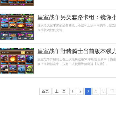
皇室战争另类套路卡组：镜像
这次给大家带来的还是猪流，不过和上次不同的事，这次
为比较鸡肋的史诗。
皇室战争野猪骑士当前版本强
皇室战争野猪骑士在上次经历过被SC平衡性更新中【伤
在上海锦标赛中，仅有一人使用野猪套牌【火猪】。
首页
上一页
1
2
3
4
5
下