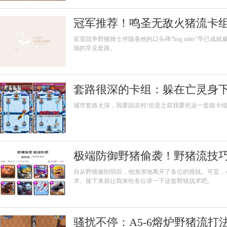
冠军推荐！鸣圣无敌火猪流卡
皇室战争野猪骑士伴随着他的口头禅“hog rider”早
场的常见套路。
套路很深的卡组：躲在亡灵身
城市套路太深，我要回农村!但是之前我要把这一套路卡
极端防御野猪偷袭！野猪流技
自从野猪被削弱后，他渐渐地离开了各位的视线。可是，
术。接下来就让我来给各位讲一下这套野猪战术吧。
骚扰不停：A5-6熔炉野猪流打