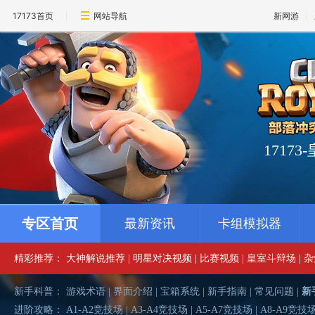
17173首页
网站导航
新网游
1717
专区首页
最新资讯
卡组模拟器
精彩推荐：
大神解说推荐
|
明星对决视频
|
比赛视频
|
皇室斗辩场
|
杂
新手科普：
游戏术语
|
界面介绍
|
宝箱系统
|
新手指南
|
常见问题
|
新
进阶攻略：
A1-A2竞技场
|
A3-A4竞技场
|
A5-A7竞技场
|
A8-A9竞技