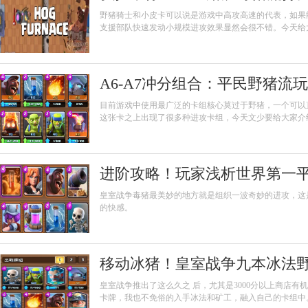
野猪骑士和小皮卡可以说是游戏中高攻高速的代表，如果
支援部队快速发动小规模进攻效果显然会很不错。今天给
路而设计的。
A6-A7冲分组合：平民野猪流
目前游戏中使用最广泛的卡组核心莫过于野猪，一个可以
这张卡之上出现了很多种进攻卡组，今天文少要给大家介
一下：
进阶攻略！玩家浅析世界第一
皇室战争毒猪最美妙的地方就是组织一波奇妙的进攻，这
的快感。
移动冰猪！皇室战争九本冰法野猪
皇室战争推出了这么久之 ​​后，尤其是3000分以上商
卡牌，我也不免俗的入手冰法和矿工，融入自己的卡组中