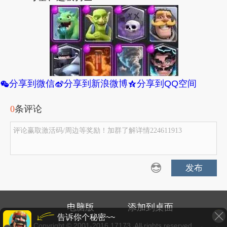
分享到微信
分享到新浪微博
分享到QQ空间
w
t
z
0
条评论
评论赢取激活码/周边等奖励！加群了解详情224611913
发布
电脑版
添加到桌面
告诉你个秘密~~
Copyright © 2001-2016 17173. All rights reserved.